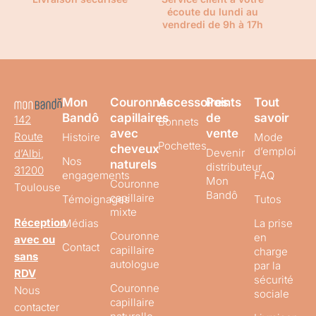
écoute du lundi au
vendredi de 9h à 17h
Mon
Couronnes
Accessoires
Points
Tout
Bandô
capillaires
de
savoir
142
Bonnets
avec
vente
Route
Histoire
Mode
Pochettes
cheveux
d’emploi
Devenir
d’Albi,
Nos
naturels
distributeur
31200
engagements
FAQ
Mon
Couronne
Toulouse
Bandô
capillaire
Témoignages
Tutos
mixte
Réception
Médias
La prise
Couronne
en
avec ou
Contact
capillaire
charge
sans
autologue
par la
RDV
sécurité
Couronne
Nous
sociale
capillaire
contacter