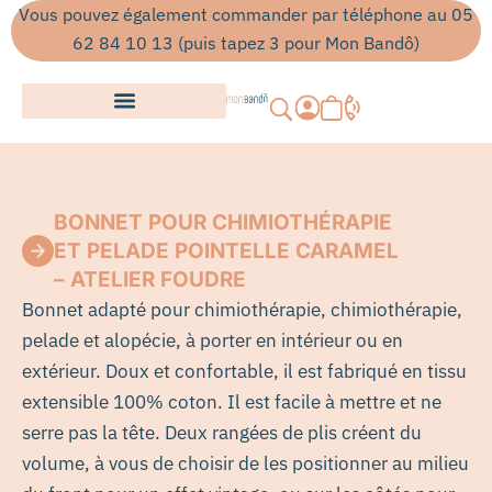
Aller
Vous pouvez également commander par téléphone au 05
au
62 84 10 13 (puis tapez 3 pour Mon Bandô)
contenu
Panier
BONNET POUR CHIMIOTHÉRAPIE
ET PELADE POINTELLE CARAMEL
– ATELIER FOUDRE
B
onnet adapté pour chimiothérapie, chimiothérapie,
pelade et alopécie, à porter en intérieur ou en
extérieur. Doux et confortable, il est fabriqué en tissu
extensible 100% coton. Il est facile à mettre et ne
serre pas la tête. Deux rangées de plis créent du
volume, à vous de choisir de les positionner au milieu