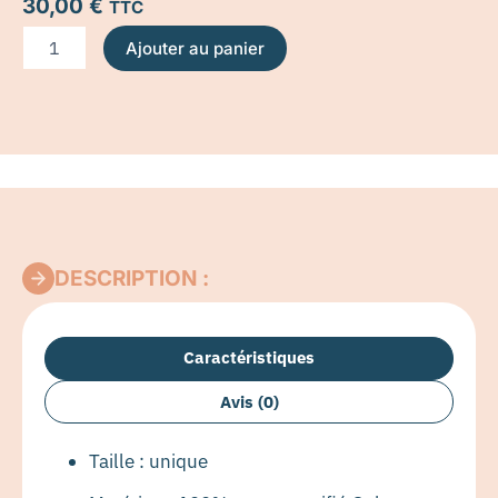
30,00
€
TTC
quantité
Ajouter au panier
de
Bonnet
pour
chimiothérapie
et
pelade
Pointelle
Caramel
–
Atelier
DESCRIPTION :
Foudre
Caractéristiques
Avis (0)
Taille : unique