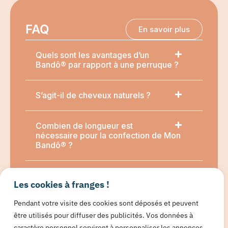
FAQ
En savoir plus
Quels sont les avantages d’un
Bandô® par rapport à une perruque ?
S’agit-il de cheveux naturels ?
Combien de longueur est
nécessaire pour la confection de Mon
Bandô® ?
À quel moment est-il recommandé
Les cookies à franges !
de se couper les cheveux ?
Pendant votre visite des cookies sont déposés et peuvent
être utilisés pour diffuser des publicités. Vos données à
Je n’ai pas assez de cheveux,
comment puis-je avoir un Bandô® ?
caractère personnel serviront à personnaliser les annonces,