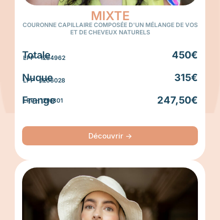
MIXTE
COURONNE CAPILLAIRE COMPOSÉE D'UN MÉLANGE DE VOS
ET DE CHEVEUX NATURELS
Totale
450€
LPP - 1284962
Nuque
315€
LPP - 1206028
Frange
247,50€
LPP - 1291301
Découvrir ->