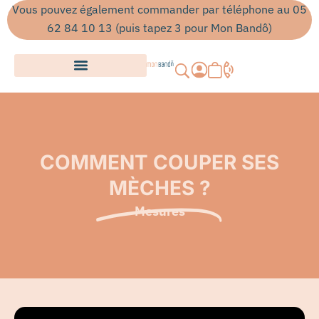
Aller
Vous pouvez également commander par téléphone au 05
au
62 84 10 13 (puis tapez 3 pour Mon Bandô)
contenu
Panier
COMMENT COUPER SES
MÈCHES ?
Mesures