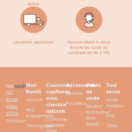
entier
Livraison sécurisée
Service client à votre
écoute du lundi au
vendredi de 9h à 17h
Mon
Couronnes
Accessoires
Points
Tout
Bandô
capillaires
de
savoir
142
Bonnets
avec
vente
Route
Histoire
Mode
Pochettes
cheveux
d’emploi
Devenir
d’Albi,
Nos
naturels
distributeur
31200
engagements
FAQ
Mon
Couronne
Toulouse
Bandô
capillaire
Témoignages
Tutos
mixte